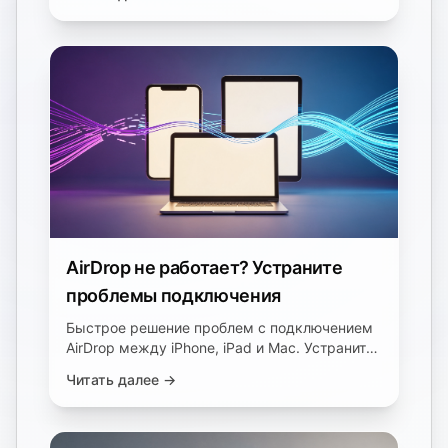
местоположения, людей, дат и ключевых
слов.
AirDrop не работает? Устраните
проблемы подключения
Быстрое решение проблем с подключением
AirDrop между iPhone, iPad и Mac. Устраните
проблемы с видимостью устройства,
Читать далее →
застреванием передачи данных и низкой
скоростью. Восстановите передачу файлов
за 5 минут.