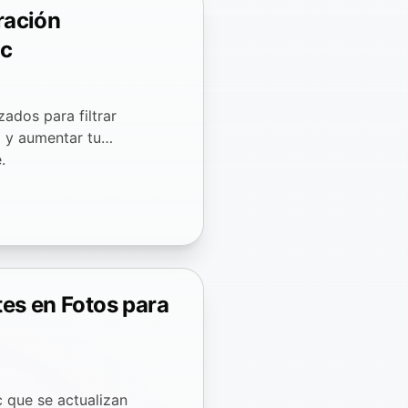
ración
ac
ados para filtrar
o y aumentar tu
.
es en Fotos para
c que se actualizan