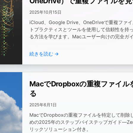
OneDrive）で重複ファイル
法
2025年10月15日
iCloud、Google Drive、OneDriveで
トプラクティスとツールを使用して信頼性を持
る方法を学びます。Macユーザー向けの完全ガ
続きを読む →
MacでDropboxの重複ファイ
る
2025年6月1日
MacでDropboxの重複ファイルを特定して削
めの2025年のステップバイステップガイド—Zero 
リックソリューション付き。