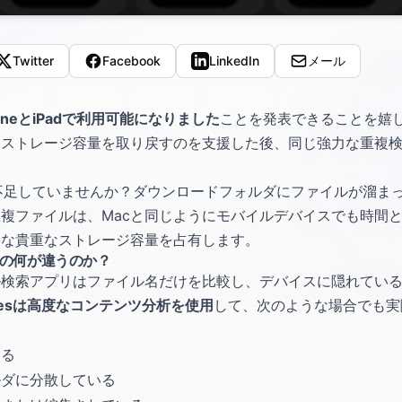
Twitter
Facebook
LinkedIn
メール
がiPhoneとiPadで利用可能になりました
ことを発表できることを嬉
ストレージ容量を取り戻すのを支援した後、同じ強力な重複検出技
ジが不足していませんか？ダウンロードフォルダにファイルが溜ま
複ファイルは、Macと同じようにモバイルデバイスでも時間
要な貴重なストレージ容量を占有します。
r iOSの何が違うのか？
ル検索アプリはファイル名だけを比較し、デバイスに隠れてい
icatesは高度なコンテンツ分析を使用
して、次のような場合でも実
なる
ルダに分散している