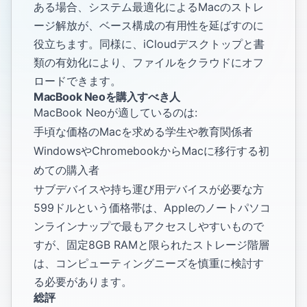
ある場合、システム最適化による
Macのストレ
ージ解放
が、ベース構成の有用性を延ばすのに
役立ちます。同様に、
iCloudデスクトップと書
類の有効化
により、ファイルをクラウドにオフ
ロードできます。
MacBook Neoを購入すべき人
MacBook Neoが適しているのは:
手頃な価格のMacを求める学生や教育関係者
WindowsやChromebookからMacに移行する初
めての購入者
サブデバイスや持ち運び用デバイスが必要な方
599ドルという価格帯は、Appleのノートパソコ
ンラインナップで最もアクセスしやすいもので
すが、固定8GB RAMと限られたストレージ階層
は、コンピューティングニーズを慎重に検討す
る必要があります。
総評